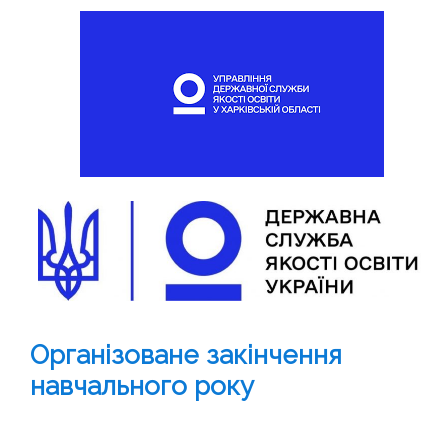
Організоване закінчення
навчального року