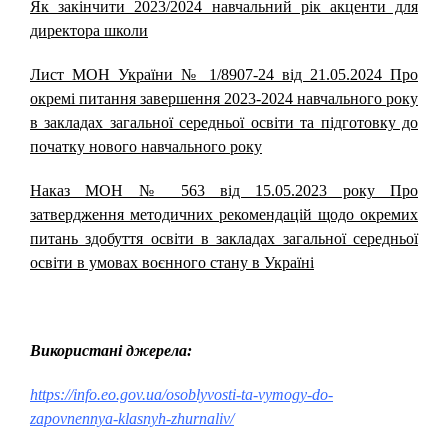
Як закінчити 2023/2024 навчальний рік акценти для
директора школи
Лист МОН України № 1/8907-24 від 21.05.2024 Про
окремі питання завершення 2023-2024 навчального року
в закладах загальної середньої освіти та підготовку до
початку нового навчального року
Наказ МОН № 563 від 15.05.2023 року Про
затвердження методичних рекомендацій щодо окремих
питань здобуття освіти в закладах загальної середньої
освіти в умовах воєнного стану в Україні
Використані джерела:
https://info.eo.gov.ua/osoblyvosti-ta-vymogy-do-
zapovnennya-klasnyh-zhurnaliv/