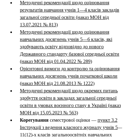
Методичні рекомендації щодо оцінювання
результатів навчання учнів 1—4 класів закладів
загальної середньої освіти (наказ МОН від
13.07.2021 № 813)
Методичні рекомендації щодо оцінювання
навчальних досягнень учнів 5—6 класів, які
здобувають освіту відповідно до нового
Державного стандарту базової середньої освіти
(наказ МОН від 01.04.2022 № 289)
Орієнтовні вимоги до контролю та оцінювання
навчальних досягнень учнів початкової школи
(наказ МОН від 21.08.2013 № 1222)
Методичні рекомендації щодо окремих питань
здобуття освіти в закладах загальної середньої
освіти в умовах воєнного стану в Україні (наказ
МОН від 15.05.2023 № 563)
Корегування
семестрової оцінки —
пункт 3.2
Інструкції з ведення класного журналу учнів 5
—
11(12)-х класів загальноосвітніх навчальних