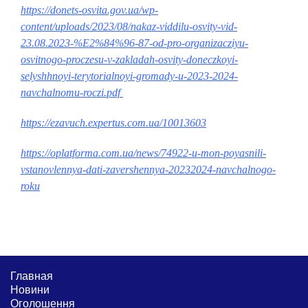
https://donets-osvita.gov.ua/wp-
content/uploads/2023/08/nakaz-viddilu-osvity-vid-
23.08.2023-%E2%84%96-87-od-pro-organizacziyu-
osvitnogo-proczesu-v-zakladah-osvity-doneczkoyi-
selyshhnoyi-terytorialnoyi-gromady-u-2023-2024-
navchalnomu-roczi.pdf
https://ezavuch.expertus.com.ua/10013603
https://oplatforma.com.ua/news/74922-u-mon-poyasnili-
vstanovlennya-dati-zavershennya-20232024-navchalnogo-
roku
Главная
Новини
Оголошення