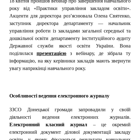
18 квітня пройшов вебінар про завершення навчального
року від «Практики управління закладом освіти».
Акценти для директора роз’яснювала Олена Святенко,
заступник директора департаменту — начальник
управління роботи із закладами загальної середньої та
дошкільної освіти департаменту інституційного аудиту
Державної служби якості освіти України. Вона
поділилася
презентацією
з вебінару, де зібрала ту
інформацію, на яку керівники закладів мають звернути
увагу наприкінці навчального року.
Особливості ведення електронного журналу
ЗЗСО Донецької громади запровадили у своїй
діяльності ведення електронних журналів.
Електронний класний журнал
– це окремий
електронний документ ділової документації закладу
освіти, у якому фіксуються результати навчальних