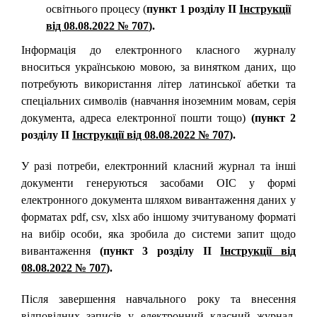
освітнього процесу (
пункт 1 розділу ІІ
Інструкції
від 08.08.2022 № 707
).
Інформація до електронного класного журналу
вноситься українською мовою, за винятком даних, що
потребують використання літер латинської абетки та
спеціальних символів (навчання іноземним мовам, серія
документа, адреса електронної пошти тощо)
(пункт 2
розділу ІІ
Інструкції від 08.08.2022 № 707
).
У разі потреби, електронний класний журнал та інші
документи генеруються засобами ОІС у формі
електронного документа шляхом вивантаження даних у
форматах pdf, csv, xlsx або іншому зчитуваному форматі
на вибір особи, яка зробила до системи запит щодо
вивантаження
(пункт 3 розділу ІІ
Інструкції від
08.08.2022 № 707
).
Після завершення навчального року та внесення
відповідних записів у електронний класний журнал,