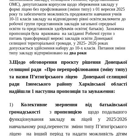
ОМС), депутатським корпусом щодо збереження закладу у
формі ліцею без профілювання (зміни типу) з 01 вересня 2025
року та забезпечити можливість продовжити навчання учнів
10-11 класів закладу на відповідному рівні освіти;включити до
робочої групи представників закладів загальної середньої
освіти та представників здобувачів освіти( батьків). Зазначена
пропозиція була врахована на засіданні Робочої групи з
питань трансформації мережі закладів освіти Донецької
селищної територіальної громади, у 2025- 2026 роках
допускається здійснення набору до 10-х класів. Питання зміни
типу закладу відтерміновано на
два роки
3.Щодо обговорення проєкту рішення Донецької
селищної ради «Про перепрофілювання (зміну типу)
та назви П’ятигірського ліцею Донецької селищної
ради Ізюмського району Харківської області
надійшли 1 наступна пропозиція та зауваження
:
1)
Колективне звернення від батьківської
громадськості
з
пропозицією
щодо подальшого
функціонування закладу як ліцей у 2025/2026
навчальному році,перенести зміни типу П’ятигірського
ліцею на інший період та надати можливість дітям