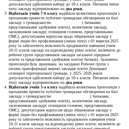
допускається здійснення набору до 10-х класів. Питання зміни
типу закладу відтерміновано на
два роки.
Від
батьків учнів 7-б класу
надійшла колективна пропозиція з
проханням провести публічне громадське обговорення на базі
закладу з громадськістю ( батьками,
представниками здобувачів освіти), колективом закладу,
засновником закладу( селищним головою, представниками
ОМС), депутатським корпусом щодо збереження закладу у
формі ліцею без профілювання (зміни типу) з 01 вересня 2025
року та забезпечити можливість продовжити навчання учнів
10-11 класів закладу на відповідному рівні освіти; включити до
робочої групи представників закладів загальної середньої
освіти та представників здобувачів освіти( батьків). Зазначена
пропозиція була врахована на засіданні Робочої групи з
питань трансформації мережі закладів освіти Донецької
селищної територіальної громади, у 2025- 2026 роках
допускається здійснення набору до 10-х класів. Питання зміни
типу закладу відтерміновано на
два роки
.
Від
батьків учнів 5-а класу
надійшла колективна пропозиція з
проханням провести публічне громадське обговорення на базі
закладу з громадськістю ( батьками,
представниками здобувачів освіти), колективом закладу,
засновником закладу( селищним головою, представниками
ОМС), депутатським корпусом щодо збереження закладу у
формі ліцею без профілювання (зміни типу) з 01 вересня 2025
року та забезпечити можливість продовжити навчання учнів
10-11 класів закладу на відповідному рівні освіти; включити до
робочої групи представників закладів загальної середньої