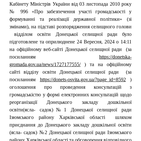
Кабінету Міністрів України від 03 листопада 2010 року
№ 996 «Про забезпечення участі громадськості у
формуванні та реалізації державної політики» (зі
змінами), на підставі розпорядження селищного голови
відділом освіти Донецької селищної ради було
підготовлене та оприлюднене 24 Вересня, 2024 о 14:11
на офіційному веб-сайті Донецької селищної ради (за
посиланням
https://donetska-
gromada.gov.ua/news/1727177555/
) та на офіційному
сайті відділу освіти Донецької селищної ради (за
посиланням
https://donets-osvita.gov.ua/?page_id=8592
)
оголошення про проведення консультацій з
громадськістю у формі електронних консультацій щодо
реорганізації Донецького закладу дошкільної
освіти(ясла- садок)№1 Донецької селищної ради
Ізюмського району Харківської області шляхом
приєднання до Донецького закладу дошкільної освіти
(ясла- садок) №2 Донецької селищної ради Ізюмського
району Харківської області та обговорення відповідного