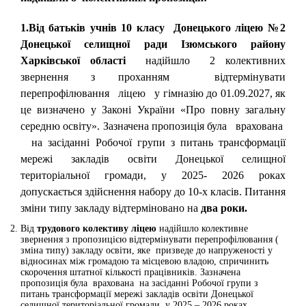
1.Від
батьків учнів 10 класу
Донецького ліцею №2
Донецької селищної ради Ізюмського району
Харківської області
надійшло 2 колективних
звернення з проханням відтермінувати
перепрофілювання ліцею у гімназію до 01.09.2027, як
це визначено у Законі України «Про повну загальну
середню освіту». Зазначена пропозиція була врахована
на засіданні Робочої групи з питань трансформації
мережі закладів освіти Донецької селищної
територіальної громади, у 2025- 2026 роках
допускається здійснення набору до 10-х класів. Питання
зміни типу закладу відтерміновано на
два роки.
Від
трудового колективу ліцею
надійшло колективне
звернення з пропозицією відтермінувати перепрофілювання (
зміна типу) закладу освіти, яке призведе до напруженості у
відносинах між громадою та місцевою владою, спричинить
скорочення штатної кількості працівників. Зазначена
пропозиція була врахована на засіданні Робочої групи з
питань трансформації мережі закладів освіти Донецької
селищної територіальної громади, у 2025 – 2026 роках