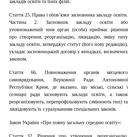
закладів освіти та їхніх філій.
Стаття 25. Права і обов’язки засновника закладу освіти.
Частина 2. Засновник закладу освіти або
уповноважений ним орган (особа) приймає рішення
про створення, реорганізацію, ліквідацію, зміну типу
закладу освіти, затверджує статут (його нову редакцію),
укладає засновницький договір у випадках, визначених
законом.
Стаття 66. Повноваження органів місцевого
самоврядування, Верховної Ради Автономної
Республіки Крим, де вказано, що міські, сільські і
селищні ради засновують заклади освіти, а також
реорганізовують, перепрофільовують (змінюють тип) та
ліквідовують їх з урахуванням спеціальних законів.
Закон України «Про повну загальну середню освіту»:
Стаття 32. Рішення про утворення, реорганізацію,