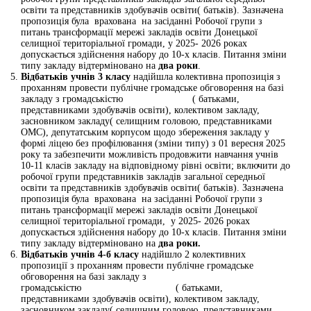
освіти та представників здобувачів освіти( батьків). Зазначена
пропозиція була врахована на засіданні Робочої групи з
питань трансформації мережі закладів освіти Донецької
селищної територіальної громади, у 2025- 2026 роках
допускається здійснення набору до 10-х класів. Питання зміни
типу закладу відтерміновано на
два роки
.
Від
батьків учнів 3 класу
надійшла колективна пропозиція з
проханням провести публічне громадське обговорення на базі
закладу з громадськістю ( батьками,
представниками здобувачів освіти), колективом закладу,
засновником закладу( селищним головою, представниками
ОМС), депутатським корпусом щодо збереження закладу у
формі ліцею без профілювання (зміни типу) з 01 вересня 2025
року та забезпечити можливість продовжити навчання учнів
10-11 класів закладу на відповідному рівні освіти; включити до
робочої групи представників закладів загальної середньої
освіти та представників здобувачів освіти( батьків). Зазначена
пропозиція була врахована на засіданні Робочої групи з
питань трансформації мережі закладів освіти Донецької
селищної територіальної громади, у 2025- 2026 роках
допускається здійснення набору до 10-х класів. Питання зміни
типу закладу відтерміновано на
два роки.
Від
батьків учнів 4-б класу
надійшло 2 колективних
пропозиції з проханням провести публічне громадське
обговорення на базі закладу з
громадськістю ( батьками,
представниками здобувачів освіти), колективом закладу,
засновником закладу( селищним головою, представниками