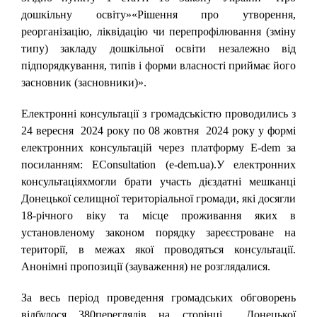
дошкільну освіту»«Рішення про утворення,
реорганізацію, ліквідацію чи перепрофілювання (зміну
типу) закладу дошкільної освіти незалежно від
підпорядкування, типів і форми власності приймає його
засновник (засновники)».
Електронні консультації з громадськістю проводились з
24 вересня 2024 року по 08 жовтня 2024 року у формі
електронних консультацій через платформу E-dem за
посиланням: EConsultation (e-dem.ua).У електронних
консультаціяхмогли брати участь дієздатні мешканці
Донецької селищної територіальної громади, які досягли
18-річного віку та місце проживання яких в
установленому законом порядку зареєстроване на
території, в межах якої проводяться консультації.
Анонімні пропозиції (зауваження) не розглядалися.
За весь період проведення громадських обговорень
відбулося 380переглядів на сторінці Донецької