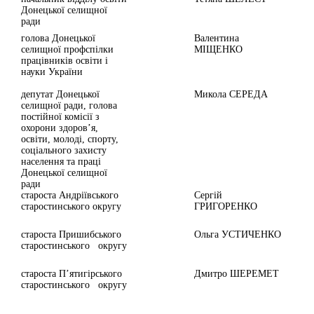
Донецької селищної
ради
голова Донецької
Валентина
селищної профспілки
МІЩЕНКО
працівників освіти і
науки України
депутат Донецької
Микола СЕРЕДА
селищної ради, голова
постійної комісії з
охорони здоров’я,
освіти, молоді, спорту,
соціального захисту
населення та праці
Донецької селищної
ради
староста Андріївського
Сергій
старостинського округу
ГРИГОРЕНКО
староста Пришибського
Ольга УСТИЧЕНКО
старостинського округу
староста П’ятигірського
Дмитро ШЕРЕМЕТ
старостинського округу