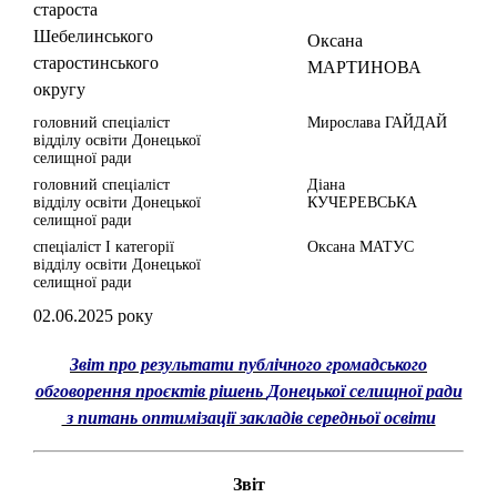
староста
Шебелинського
Оксана
старостинського
МАРТИНОВА
округу
головний спеціаліст
Мирослава ГАЙДАЙ
відділу освіти Донецької
селищної ради
головний спеціаліст
Діана
відділу освіти Донецької
КУЧЕРЕВСЬКА
селищної ради
спеціаліст І категорії
Оксана МАТУС
відділу освіти Донецької
селищної ради
02.06.2025 року
Звіт про результати публічного громадського
обговорення проєктів рішень
Донецької селищної ради
з питань оптимізації закладів середньої освіти
Звіт