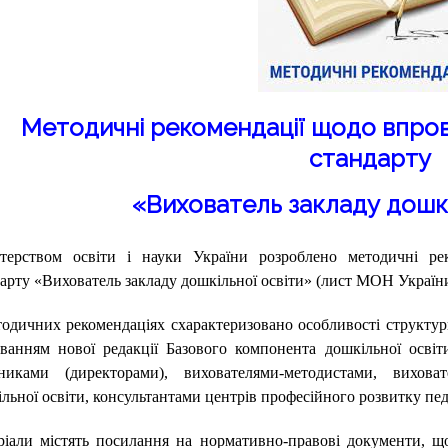
Методичні рекомендації щодо впро
стандарту
«Вихователь закладу дошкі
стерством освіти і науки України розроблено методичні ре
арту «Вихователь закладу дошкільної освіти» (лист МОН України 
одичних рекомендаціях схарактеризовано особливості структури
уванням нової редакції Базового компонента дошкільної осві
вниками (директорами), вихователями-методистами, вихов
льної освіти, консультантами центрів професійного розвитку пед
ріали містять посилання на нормативно-правові документи, що