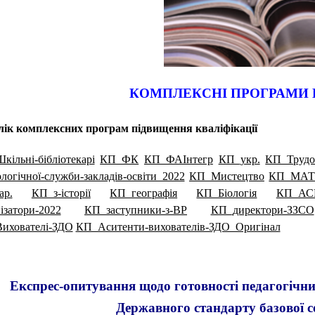
КОМПЛЕКСНІ ПРОГРАМИ Н
лік комплексних програм підвищення кваліфікації
ільні-бібліотекарі
КП_ФК
КП_ФАІнтегр
КП_укр.
КП_Трудов
логічної-служби-закладів-освіти_2022
КП_Мистецтво
КП_МАТ
ар.
КП_з-історії
КП_географія
КП_Біологія
КП_АС
ізатори-2022
КП_заступники-з-ВР
КП_директори-ЗЗСО
ихователі-ЗДО
КП_Аситенти-вихователів-ЗДО_Оригінал
Експрес-опитування щодо готовності педагогічн
Державного стандарту базової се