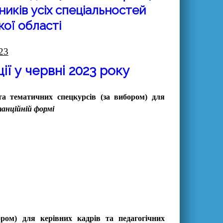
ників усіх спеціальностей
кої області
23
ії у червні 2023 року
та тематичних спецкурсів (за вибором)
для
танційній формі
ором)
для керівних кадрів та педагогічних