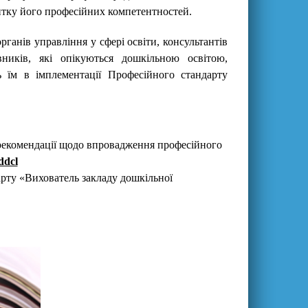
витку його професійних компетентностей.
рганів управління у сфері освіти, консультантів
вників, які опікуються дошкільною освітою,
ь їм в імплементації Професійного стандарту
рекомендації щодо впровадження професійного
eddcl
рту «Вихователь закладу дошкільної