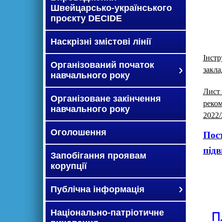
Швейцарсько-українського
проєкту DECIDE
Наскрізні змістові лінії
Інстр
Організований початок
закла
навчального року
Лист
Організоване закінчення
реко
навчального року
2022/
Оголошення
Пост
підв
Запобігання проявам
корупції
Публічна інформація
Національно-патріотичне
П