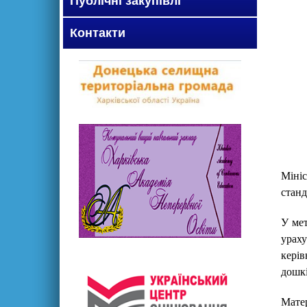
Публічні закупівлі
Контакти
Міні
станд
У мет
урах
кері
дошкі
Мате