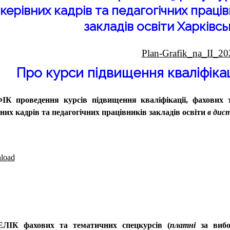
керівних кадрів та педагогічних праців
закладів освіти Харківсь
Plan-Grafik_na_II_20
Про курси підвищення кваліфікац
ФІК
проведення курсів підвищення кваліфікації,
фахових 
них кадрів та педагогічних працівників
закладів освіти
в дис
load
ЕЛІК
фахових та тематичних спецкурсів (
платні
за виб