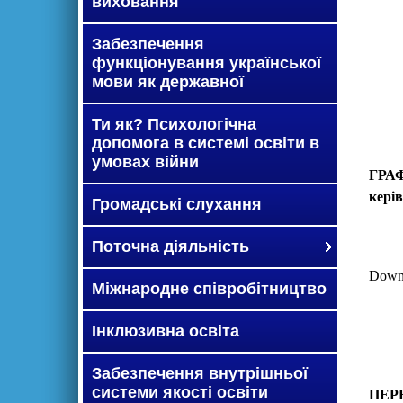
виховання
Забезпечення
функціонування української
мови як державної
Ти як? Психологічна
допомога в системі освіти в
умовах війни
ГРА
керів
Громадські слухання
Поточна діяльність
Down
Міжнародне співробітництво
Інклюзивна освіта
Забезпечення внутрішньої
системи якості освіти
ПЕР