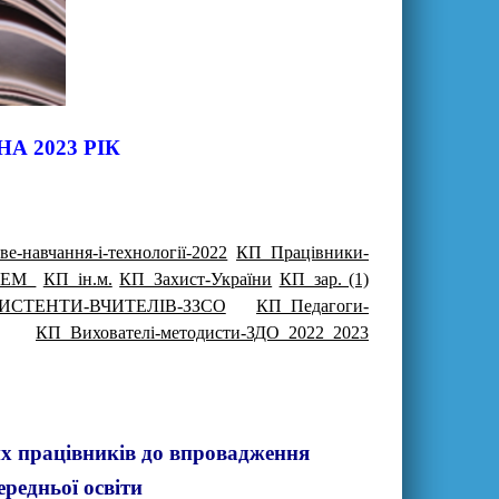
А 2023 РІК
е-навчання-і-технології-2022
КП_Працівники-
ЕМ_
КП_ін.м.
КП_Захист-України
КП_зар. (1)
ИСТЕНТИ-ВЧИТЕЛІВ-ЗЗСО
КП_Педагоги-
КП_Вихователі-методисти-ЗДО_2022_2023
их працівників до впровадження
редньої освіти