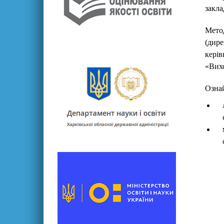
закла
Метод
(дир
кері
«Вихо
Ознай