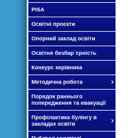
PISA
Освітні проєкти
Опорний заклад освіти
Освітня безбар`єрність
Конкурс керівника
Методична робота
Порядок раннього
попередження та евакуації
Профілактика булінгу в
закладах освіти