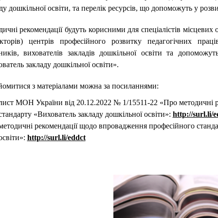
ду дошкільної освіти, та перелік ресурсів, що допоможуть у роз
ичні рекомендації будуть корисними для спеціалістів місцевих о
екторів) центрів професійного розвитку педагогічних праці
вників, вихователів закладів дошкільної освіти та допоможут
ватель закладу дошкільної освіти».
омитися з матеріалами можна за посиланнями:
лист МОН України від 20.12.2022 № 1/15511-22 «Про методичні 
стандарту «Вихователь закладу дошкільної освіти»:
http://surl.li/
методичні рекомендації щодо впровадження професійного станда
освіти»:
http://surl.li/eddct