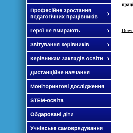
праці
Професійне зростання
педагогічних працівників
Герої не вмирають
Down
Звітування керівників
Керівникам закладів освіти
Дистанційне навчання
Моніторингові дослідження
STEM-освіта
Обдаровані діти
Учнівське самоврядування