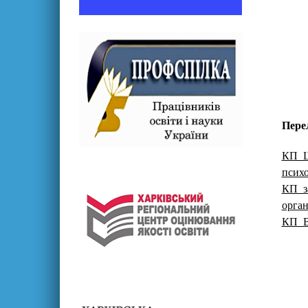
Пере
КП_Шк
психо
КП_з
орган
КП_В