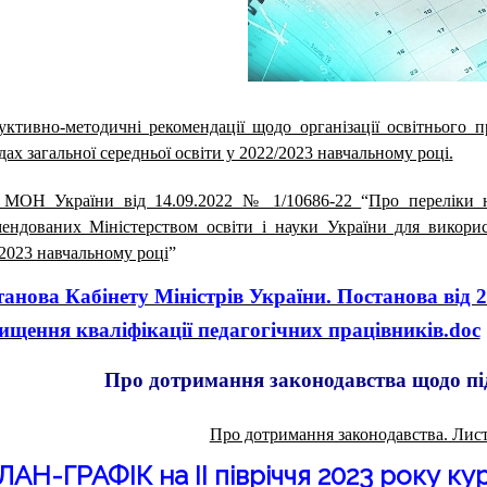
уктивно-методичні рекомендації щодо організації освітнього 
дах загальної середньої освіти у 2022/2023 навчальному році
.
 МОН України від 14.09.2022 № 1/10686-22
“
Про переліки н
мендованих Міністерством освіти і науки України для викори
2023 навчальному році
”
анова Кабінету Міністрів України. Постанова від 
ищення кваліфікації педагогічних працівників.doc
Про дотримання законодавства щодо пі
Про дотримання законодавства. Л
ЛАН-ГРАФІК на ІІ півріччя 2023 року кур